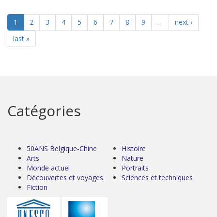
1
2
3
4
5
6
7
8
9
…
next ›
last »
Catégories
50ANS Belgique-Chine
Histoire
Arts
Nature
Monde actuel
Portraits
Découvertes et voyages
Sciences et techniques
Fiction