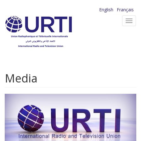
Aller
English
Français
au
Toggl
contenu
navig
principal
Media