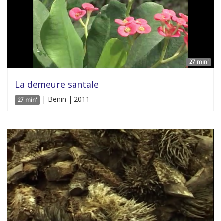
27 min'
La demeure santale
| Benin | 2011
27 min'