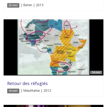
| Benin | 2013
23 min'
14 min'
Retour des réfugiés
| Mauritania | 2012
14 min'