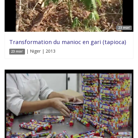
23 min'
Transformation du manioc en gari (tapioca)
| Niger | 2013
23 min'
6 min'