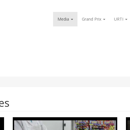
Media
Grand Prix
URTI
es