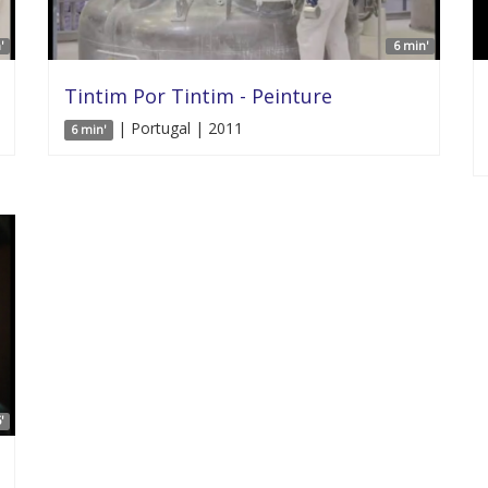
'
6 min'
Tintim Por Tintim - Peinture
| Portugal | 2011
6 min'
'