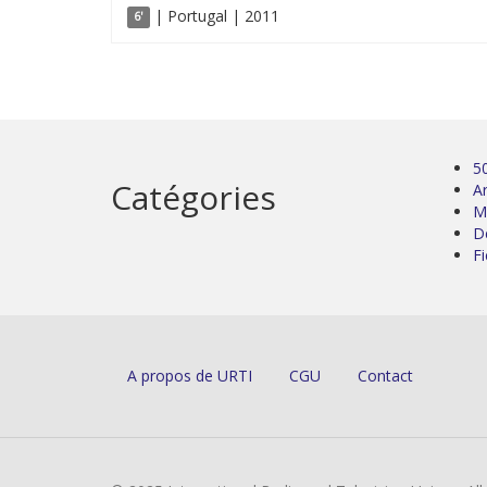
| Portugal | 2011
6'
5
Catégories
Ar
M
D
Fi
A propos de URTI
CGU
Contact