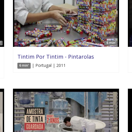
'
6 min'
Tintim Por Tintim - Pintarolas
| Portugal | 2011
6 min'