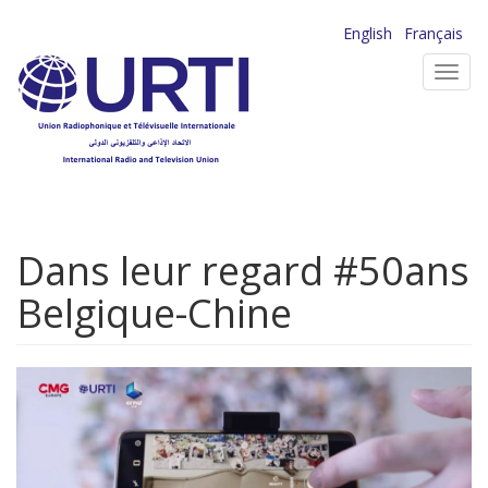
Aller
English
Français
au
Toggl
contenu
navig
principal
Dans leur regard #50ans
Belgique-Chine