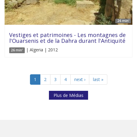
26 min'
Vestiges et patrimoines - Les montagnes de
l'Ouarsenis et de la Dahra durant l'Antiquité
| Algeria | 2012
26 min'
1
2
3
4
next ›
last »
Plus de Médias