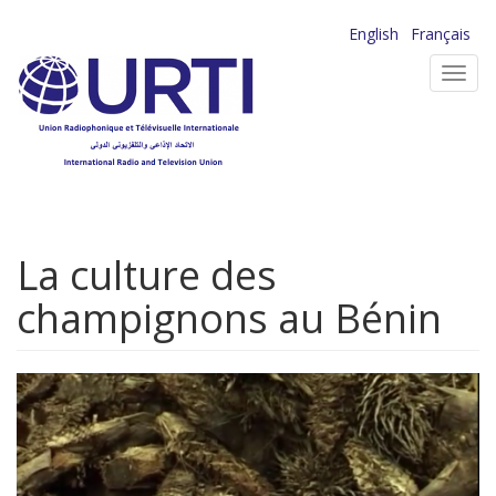
Aller
English
Français
au
Toggl
contenu
navig
principal
La culture des
champignons au Bénin