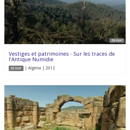
26 min'
Vestiges et patrimoines - Sur les traces de
l'Antique Numidie
| Algeria | 2012
26 min'