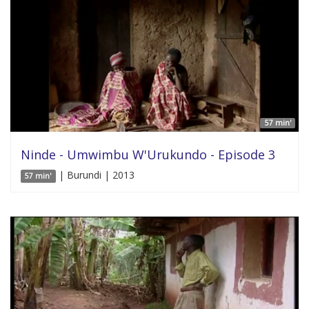
57 min'
Ninde - Umwimbu W'Urukundo - Episode 3
| Burundi | 2013
57 min'