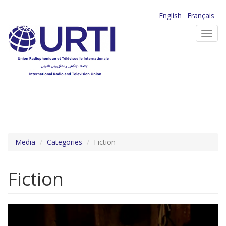
Aller
English
Français
au
Toggl
contenu
navig
principal
Media
Categories
Fiction
Fiction