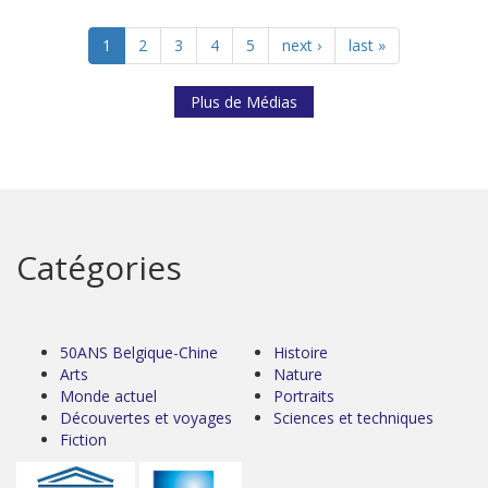
1
2
3
4
5
next ›
last »
Plus de Médias
Catégories
50ANS Belgique-Chine
Histoire
Arts
Nature
Monde actuel
Portraits
Découvertes et voyages
Sciences et techniques
Fiction