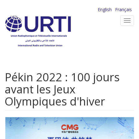
Aller
English
Français
au
Toggl
contenu
navig
principal
Pékin 2022 : 100 jours
avant les Jeux
Olympiques d'hiver