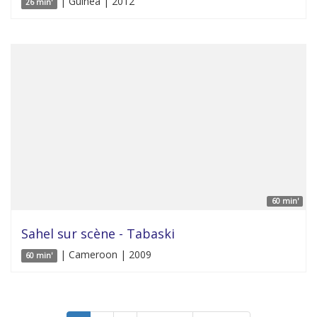
| Guinea | 2012
26 min'
60 min'
Sahel sur scène - Tabaski
| Cameroon | 2009
60 min'