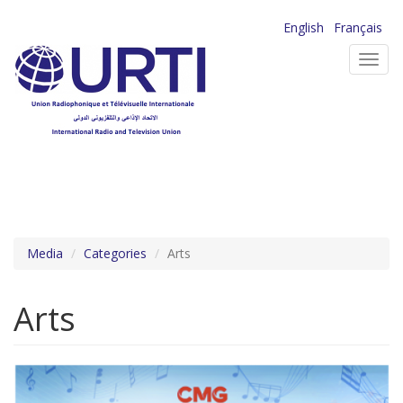
Aller
English
Français
au
Toggl
contenu
navig
principal
Media
Categories
Arts
Arts