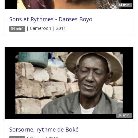
34 min'
Sons et Rythmes - Danses Boyo
| Cameroon | 2011
34 min'
26 min'
Sorsorne, rythme de Boké