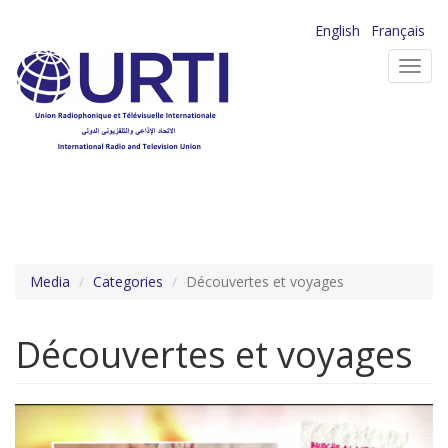
Aller
English
Français
au
Toggl
contenu
navig
principal
Media
Categories
Découvertes et voyages
Découvertes et voyages