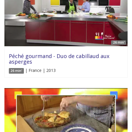
26 min'
Péché gourmand - Duo de cabillaud aux
asperges
| France | 2013
26 min'