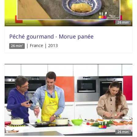
26 min'
Péché gourmand - Morue panée
| France | 2013
26 min'
26 min'