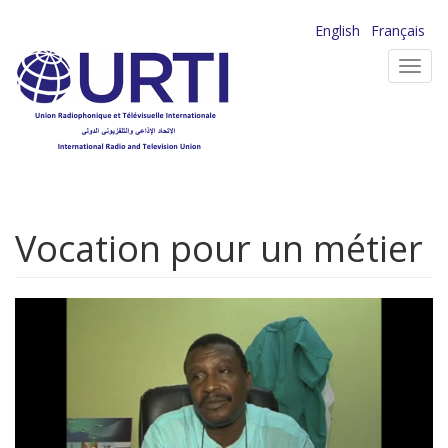
Aller
English
Français
au
Toggl
contenu
navig
principal
Vocation pour un métier