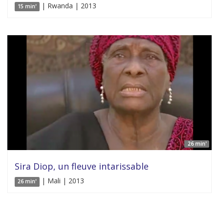
| Rwanda | 2013
15 min'
26 min'
Sira Diop, un fleuve intarissable
| Mali | 2013
26 min'