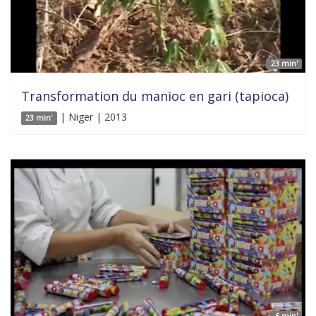
23 min'
Transformation du manioc en gari (tapioca)
| Niger | 2013
23 min'
6 min'