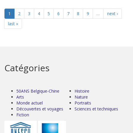
1
2
3
4
5
6
7
8
9
…
next ›
last »
Catégories
50ANS Belgique-Chine
Histoire
Arts
Nature
Monde actuel
Portraits
Découvertes et voyages
Sciences et techniques
Fiction