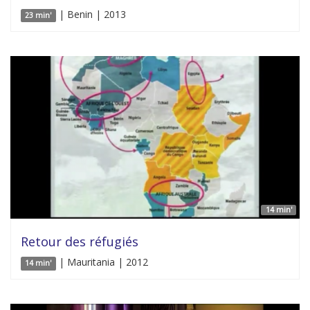
| Benin | 2013
23 min'
14 min'
Retour des réfugiés
| Mauritania | 2012
14 min'