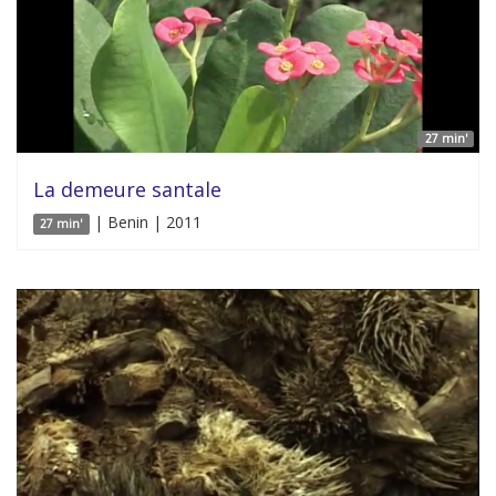
27 min'
La demeure santale
| Benin | 2011
27 min'