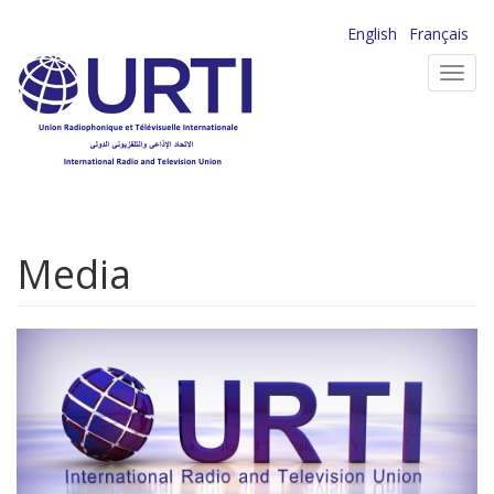
Aller
English
Français
au
Toggl
contenu
navig
principal
Media