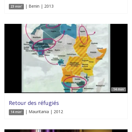
| Benin | 2013
23 min'
14 min'
Retour des réfugiés
| Mauritania | 2012
14 min'