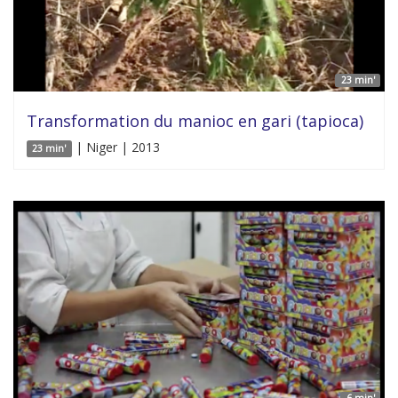
23 min'
Transformation du manioc en gari (tapioca)
| Niger | 2013
23 min'
6 min'