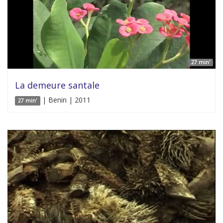
27 min'
La demeure santale
| Benin | 2011
27 min'