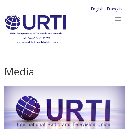
Aller
English
Français
au
Toggl
contenu
navig
principal
Media