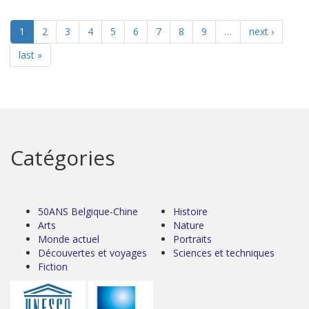
1
2
3
4
5
6
7
8
9
…
next ›
last »
Catégories
50ANS Belgique-Chine
Histoire
Arts
Nature
Monde actuel
Portraits
Découvertes et voyages
Sciences et techniques
Fiction