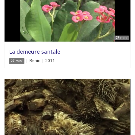
27 min'
La demeure santale
| Benin | 2011
27 min'