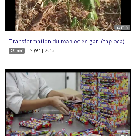
23 min'
Transformation du manioc en gari (tapioca)
| Niger | 2013
23 min'
6 min'