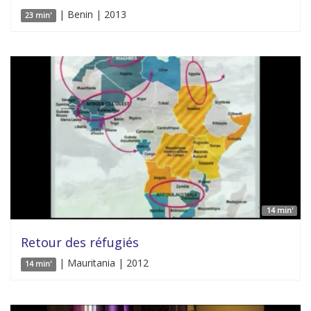
| Benin | 2013
23 min'
14 min'
Retour des réfugiés
| Mauritania | 2012
14 min'