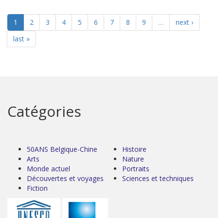
1
2
3
4
5
6
7
8
9
…
next ›
last »
Catégories
50ANS Belgique-Chine
Histoire
Arts
Nature
Monde actuel
Portraits
Découvertes et voyages
Sciences et techniques
Fiction