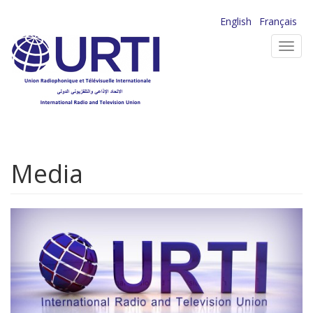
Aller
English
Français
au
Toggl
contenu
navig
principal
Media