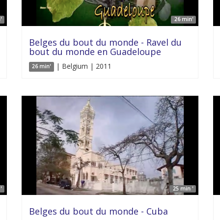
'
26 min'
Belges du bout du monde - Ravel du
bout du monde en Guadeloupe
| Belgium | 2011
26 min'
'
25 min '
Belges du bout du monde - Cuba