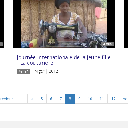
'
4 min'
Journée internationale de la jeune fille
- La couturière
| Niger | 2012
4 min'
previous
…
4
5
6
7
8
9
10
11
12
nex