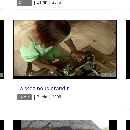
| Benin | 2013
24 min'
'
14 min'
Laissez-nous grandir !
| Benin | 2008
14 min'