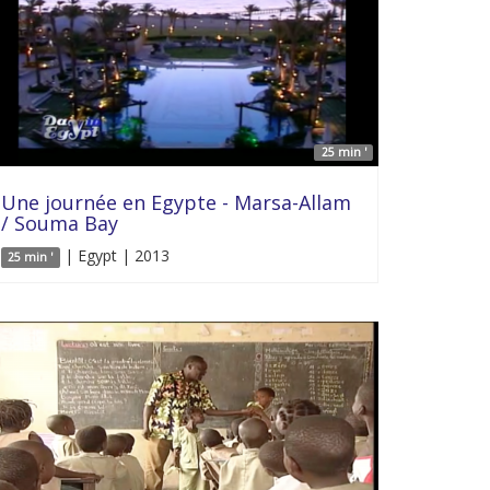
25 min '
Une journée en Egypte - Marsa-Allam
/ Souma Bay
| Egypt | 2013
25 min '