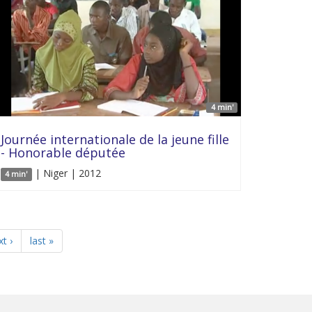
4 min'
Journée internationale de la jeune fille
- Honorable députée
| Niger | 2012
4 min'
t ›
last »