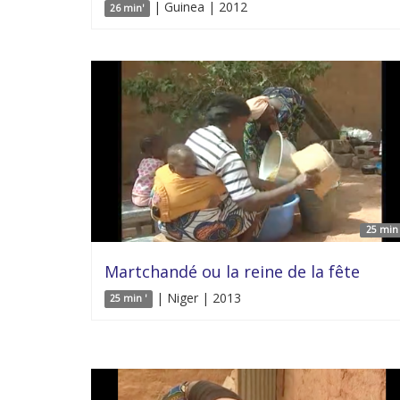
| Guinea | 2012
26 min'
25 min 
Martchandé ou la reine de la fête
| Niger | 2013
25 min '