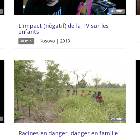
'
40 min'
L'impact (négatif) de la TV sur les
enfants
| Kosovo | 2013
40 min'
'
24 min'
Racines en danger, danger en famille