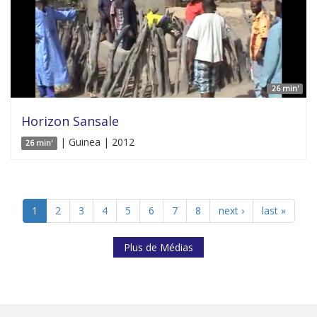
26 min'
Horizon Sansale
| Guinea | 2012
26 min'
1
2
3
4
5
6
7
8
next ›
last »
Plus de Médias