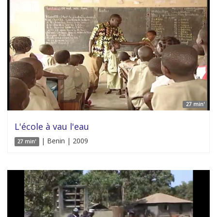
27 min'
L'école à vau l'eau
| Benin | 2009
27 min'