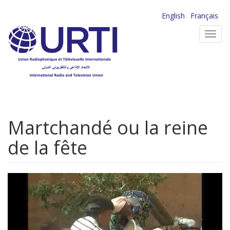
Aller
English
Français
au
Toggl
contenu
navig
principal
Martchandé ou la reine
de la fête