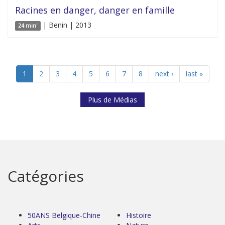
Racines en danger, danger en famille
| Benin | 2013
24 min'
1
2
3
4
5
6
7
8
next ›
last »
Plus de Médias
Catégories
50ANS Belgique-Chine
Histoire