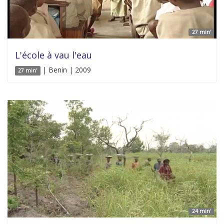
27 min'
L'école à vau l'eau
| Benin | 2009
27 min'
24 min'