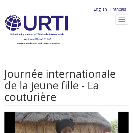
Aller
English
Français
au
Toggl
contenu
navig
principal
Journée internationale
de la jeune fille - La
couturière