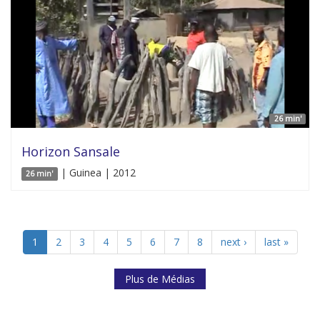
26 min'
Horizon Sansale
| Guinea | 2012
26 min'
1
2
3
4
5
6
7
8
next ›
last »
Plus de Médias