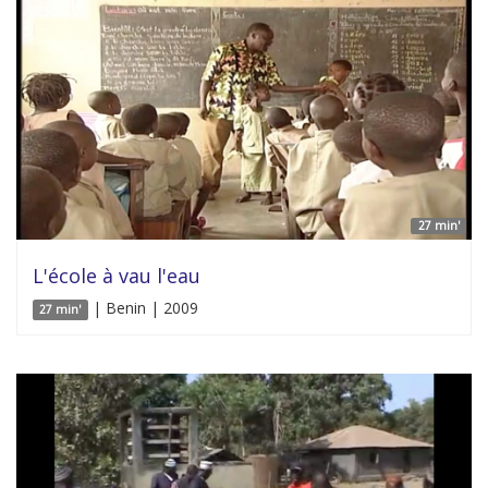
27 min'
L'école à vau l'eau
| Benin | 2009
27 min'