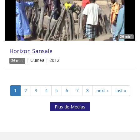
26 min'
Horizon Sansale
| Guinea | 2012
26 min'
1
2
3
4
5
6
7
8
next ›
last »
Plus de Médias