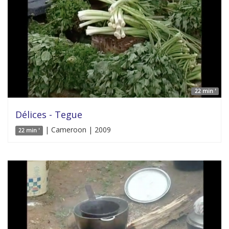
22 min '
Délices - Tegue
| Cameroon | 2009
22 min '