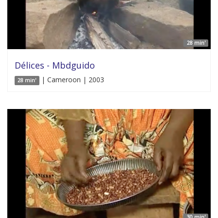
28 min'
Délices - Mbdguido
| Cameroon | 2003
28 min'
30 min'