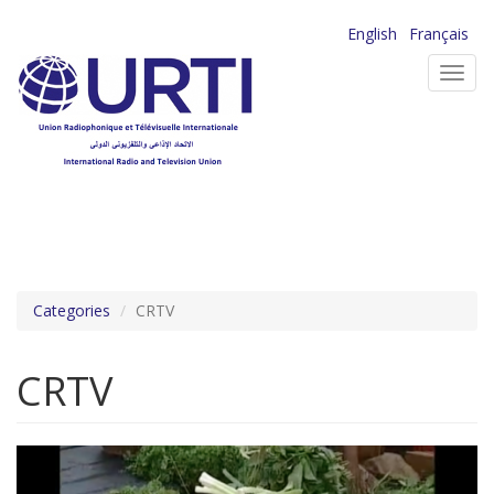
Aller
English
Français
au
Toggl
contenu
navig
principal
Categories
CRTV
CRTV