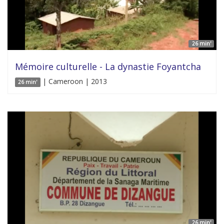
26 min'
Mémoire culturelle - La dynastie Foyantcha
| Cameroon | 2013
26 min'
26 min'