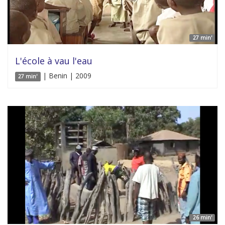
27 min'
L'école à vau l'eau
| Benin | 2009
27 min'
26 min'