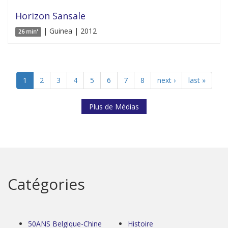
Horizon Sansale
| Guinea | 2012
26 min'
1
2
3
4
5
6
7
8
next ›
last »
Plus de Médias
Catégories
50ANS Belgique-Chine
Histoire