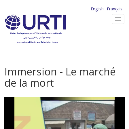
Aller
English
Français
au
Toggl
contenu
navig
principal
Immersion - Le marché
de la mort