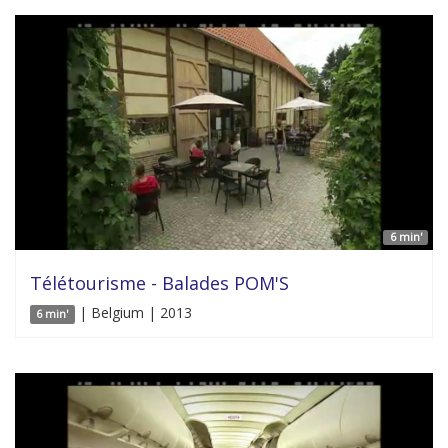
6 min'
Télétourisme - Balades POM'S
| Belgium | 2013
6 min'