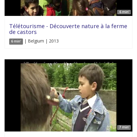
6 min'
Télétourisme - Découverte nature à la ferme
de castors
| Belgium | 2013
6 min'
7 min'