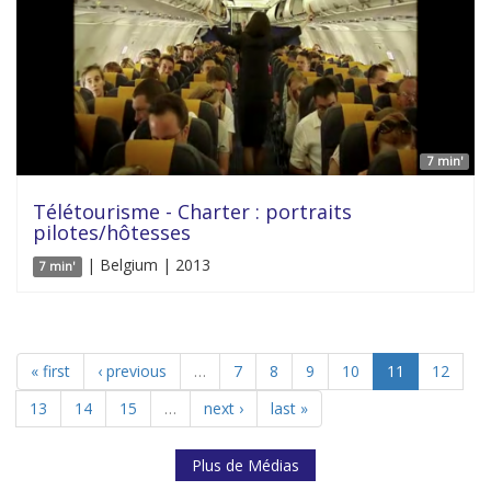
7 min'
Télétourisme - Charter : portraits
pilotes/hôtesses
| Belgium | 2013
7 min'
« first
‹ previous
…
7
8
9
10
11
12
13
14
15
…
next ›
last »
Plus de Médias