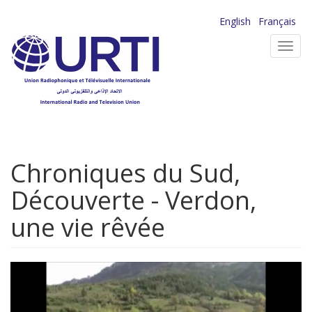
Aller
English
Français
au
Toggl
contenu
navig
principal
Chroniques du Sud,
Découverte - Verdon,
une vie rêvée