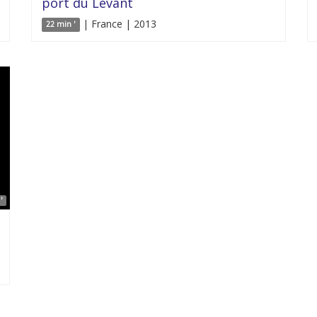
port du Levant
| France | 2013
22 min '
'