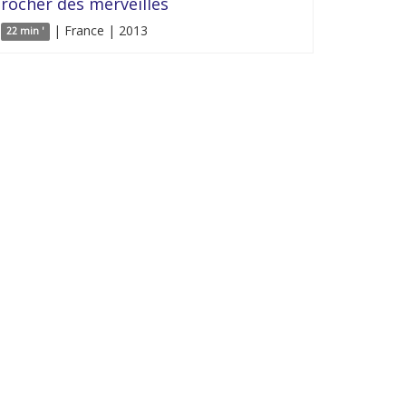
rocher des merveilles
| France | 2013
22 min '