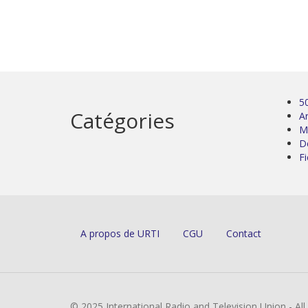
5
Catégories
Ar
M
D
Fi
A propos de URTI
CGU
Contact
© 2025 International Radio and Television Union - Al