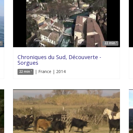
'
22 min '
Chroniques du Sud, Découverte -
Sorgues
| France | 2014
22 min '