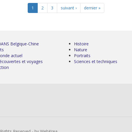
1
2
3
suivant ›
dernier »
0ANS Belgique-Chine
Histoire
ts
Nature
onde actuel
Portraits
écouvertes et voyages
Sciences et techniques
ction
l Rights Reserved - by WebKrea