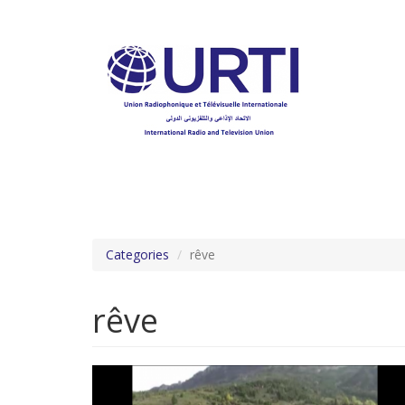
Aller
au
contenu
principal
Categories
rêve
rêve