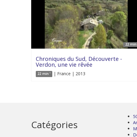
22 min 
Chroniques du Sud, Découverte -
Verdon, une vie rêvée
| France | 2013
22 min '
5
Catégories
Ar
M
D