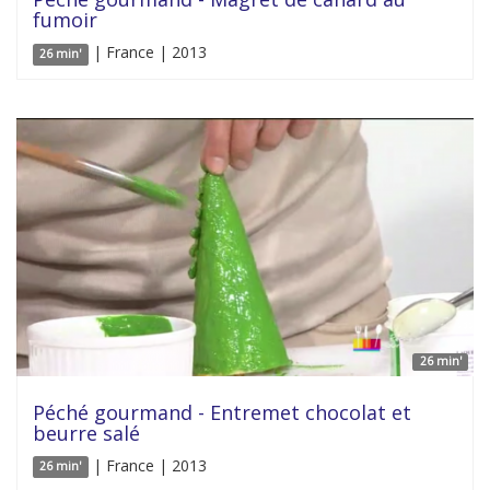
fumoir
| France | 2013
26 min'
26 min'
Péché gourmand - Entremet chocolat et
beurre salé
| France | 2013
26 min'