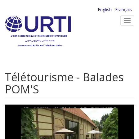
Aller
English
Français
au
Toggl
contenu
navig
principal
Télétourisme - Balades
POM'S