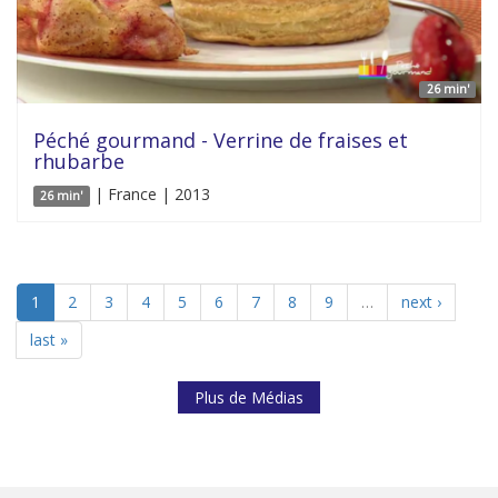
26 min'
Péché gourmand - Verrine de fraises et
rhubarbe
| France | 2013
26 min'
1
2
3
4
5
6
7
8
9
…
next ›
last »
Plus de Médias