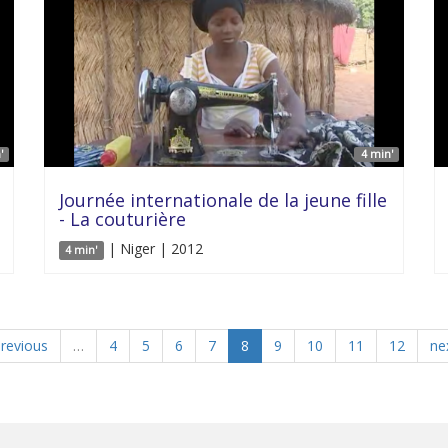
'
4 min'
Journée internationale de la jeune fille
- La couturière
| Niger | 2012
4 min'
previous
…
4
5
6
7
8
9
10
11
12
nex