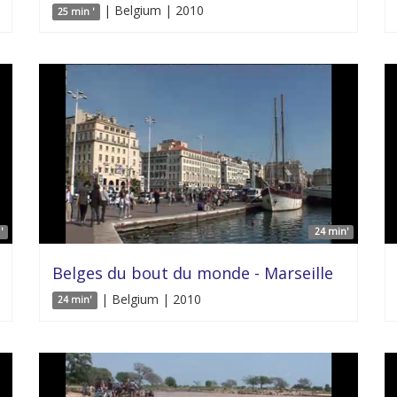
| Belgium | 2010
25 min '
'
24 min'
Belges du bout du monde - Marseille
| Belgium | 2010
24 min'