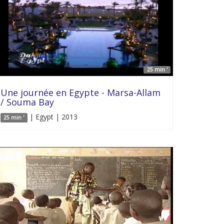
25 min '
Une journée en Egypte - Marsa-Allam
/ Souma Bay
| Egypt | 2013
25 min '