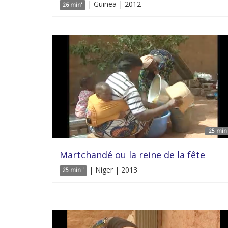
| Guinea | 2012
26 min'
25 min 
Martchandé ou la reine de la fête
| Niger | 2013
25 min '