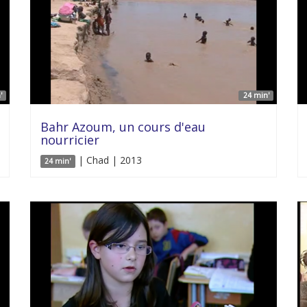
'
24 min'
Bahr Azoum, un cours d'eau
nourricier
| Chad | 2013
24 min'