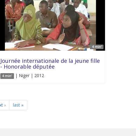
4 min'
Journée internationale de la jeune fille
- Honorable députée
| Niger | 2012
4 min'
t ›
last »