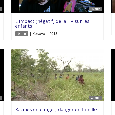
'
40 min'
L'impact (négatif) de la TV sur les
enfants
| Kosovo | 2013
40 min'
'
24 min'
Racines en danger, danger en famille