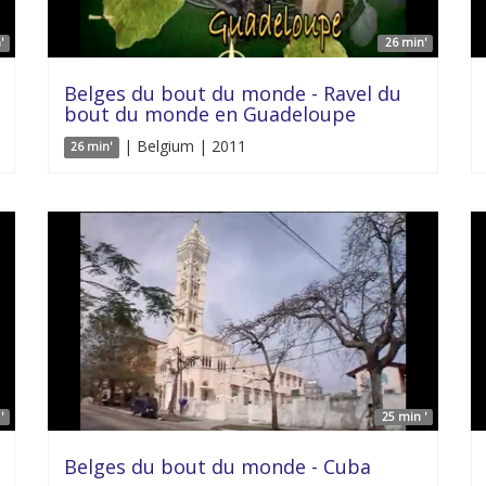
'
26 min'
Belges du bout du monde - Ravel du
bout du monde en Guadeloupe
| Belgium | 2011
26 min'
'
25 min '
Belges du bout du monde - Cuba