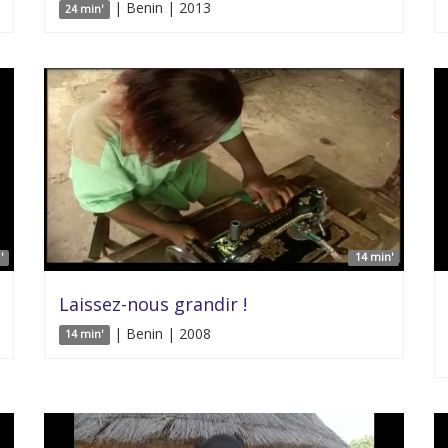
| Benin | 2013
24 min'
'
14 min'
Laissez-nous grandir !
| Benin | 2008
14 min'