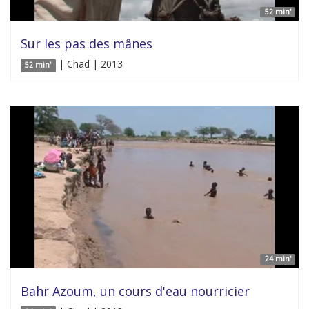
52 min'
Sur les pas des mânes
| Chad | 2013
52 min'
24 min'
Bahr Azoum, un cours d'eau nourricier