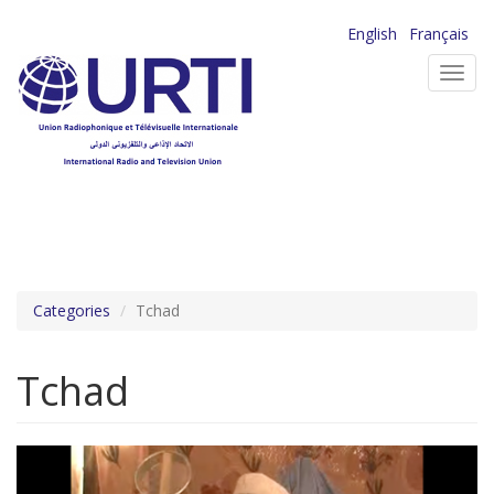
Aller
English
Français
au
Toggl
contenu
navig
principal
Categories
Tchad
Tchad