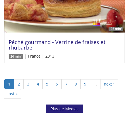
26 min'
Péché gourmand - Verrine de fraises et
rhubarbe
| France | 2013
26 min'
1
2
3
4
5
6
7
8
9
…
next ›
last »
Plus de Médias