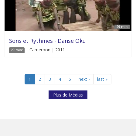
29 min'
Sons et Rythmes - Danse Oku
| Cameroon | 2011
29 min'
1
2
3
4
5
next ›
last »
Plus de Médias