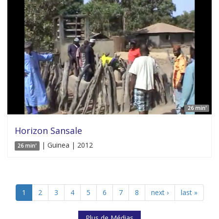
26 min'
Horizon Sansale
| Guinea | 2012
26 min'
1
2
3
4
5
6
7
8
next ›
last »
Plus de Médias