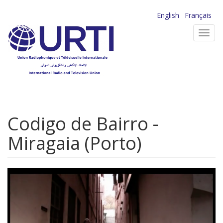
Aller
English
Français
au
Toggl
contenu
navig
principal
Codigo de Bairro -
Miragaia (Porto)