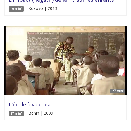
| Kosovo | 2013
40 min'
27 min'
L'école à vau l'eau
| Benin | 2009
27 min'