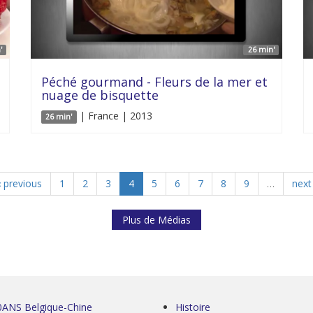
'
26 min'
Péché gourmand - Fleurs de la mer et
nuage de bisquette
| France | 2013
26 min'
‹ previous
1
2
3
4
5
6
7
8
9
…
next 
Plus de Médias
0ANS Belgique-Chine
Histoire