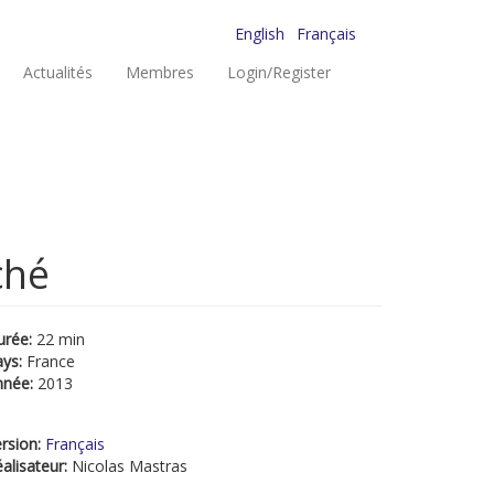
English
Français
Actualités
Membres
Login/Register
ché
urée:
22 min
ays:
France
nnée:
2013
rsion:
Français
alisateur:
Nicolas Mastras