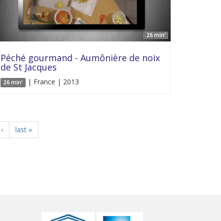
26 min'
Péché gourmand - Aumônière de noix
de St Jacques
| France | 2013
26 min'
›
last »