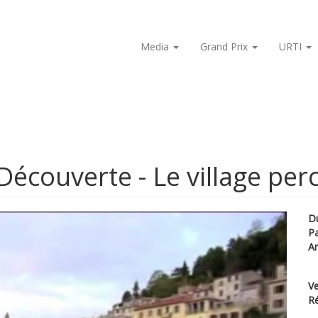
Media
Grand Prix
URTI
écouverte - Le village per
D
P
A
Ve
Ré