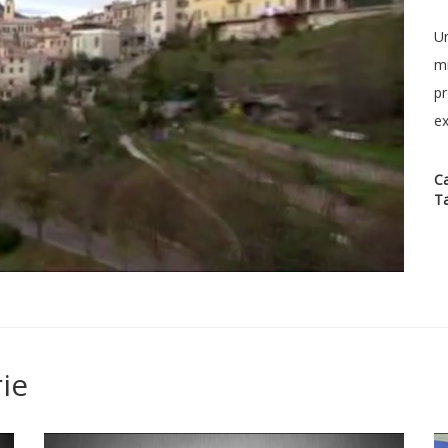
Un
mi
pr
ex
Ca
T
ie