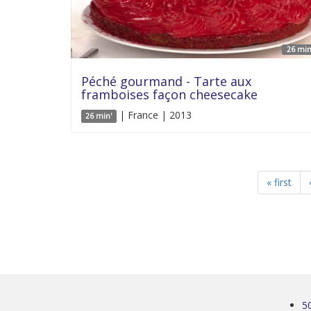
26 min
Péché gourmand - Tarte aux
framboises façon cheesecake
| France | 2013
26 min'
« first
5