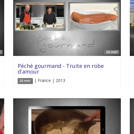
'
26 min'
Péché gourmand - Truite en robe
d'amour
| France | 2013
26 min'