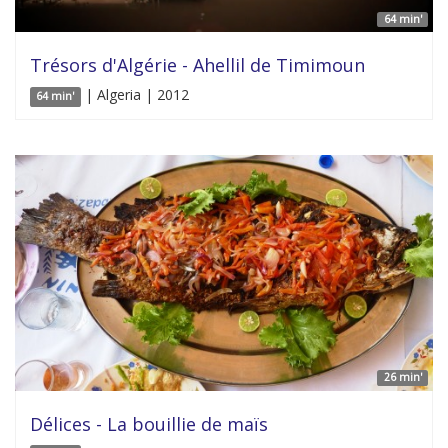
64 min'
Trésors d'Algérie - Ahellil de Timimoun
| Algeria | 2012
64 min'
26 min'
Délices - La bouillie de maïs