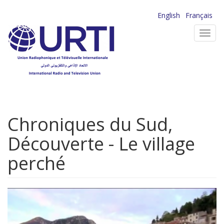
Aller
English
Français
au
Toggl
contenu
navig
principal
Chroniques du Sud,
Découverte - Le village
perché