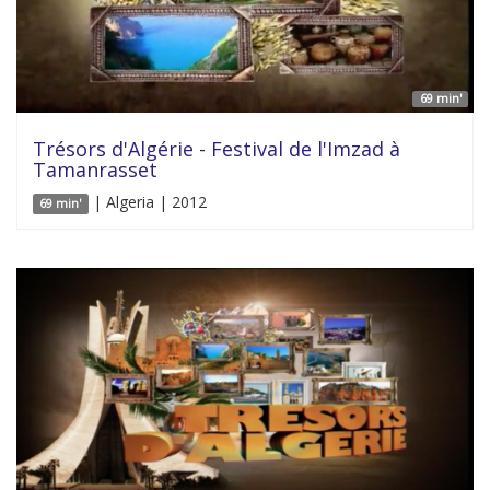
69 min'
Trésors d'Algérie - Festival de l'Imzad à
Tamanrasset
| Algeria | 2012
69 min'