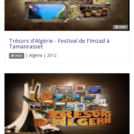
69 min'
Trésors d'Algérie - Festival de l'Imzad à
Tamanrasset
| Algeria | 2012
69 min'