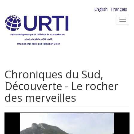
Aller
English
Français
au
Toggl
contenu
navig
principal
Chroniques du Sud,
Découverte - Le rocher
des merveilles