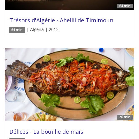
64 min'
Trésors d'Algérie - Ahellil de Timimoun
| Algeria | 2012
64 min'
26 min'
Délices - La bouillie de maïs