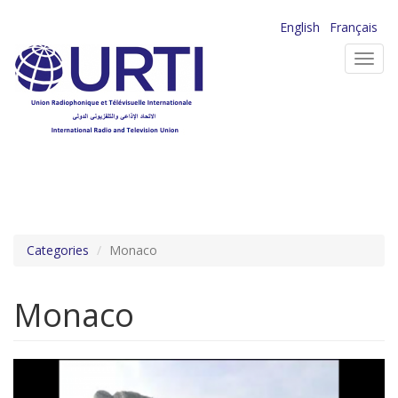
Aller
English
Français
au
Toggl
contenu
navig
principal
Categories
Monaco
Monaco