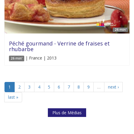
26 min'
Péché gourmand - Verrine de fraises et
rhubarbe
| France | 2013
26 min'
1
2
3
4
5
6
7
8
9
…
next ›
last »
Plus de Médias