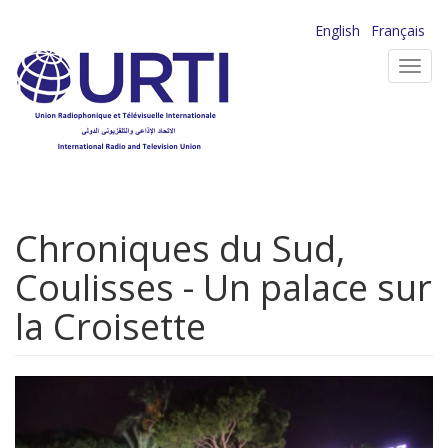
Aller
English
Français
au
Toggl
contenu
navig
principal
Chroniques du Sud,
Coulisses - Un palace sur
la Croisette