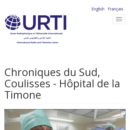
Aller
English
Français
au
Toggl
contenu
navig
principal
Chroniques du Sud,
Coulisses - Hôpital de la
Timone