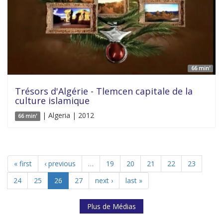
66 min'
Trésors d'Algérie - Tlemcen capitale de la
culture islamique
| Algeria | 2012
66 min'
« first
‹ previous
…
19
20
21
22
23
24
25
26
27
next ›
last »
Plus de Médias