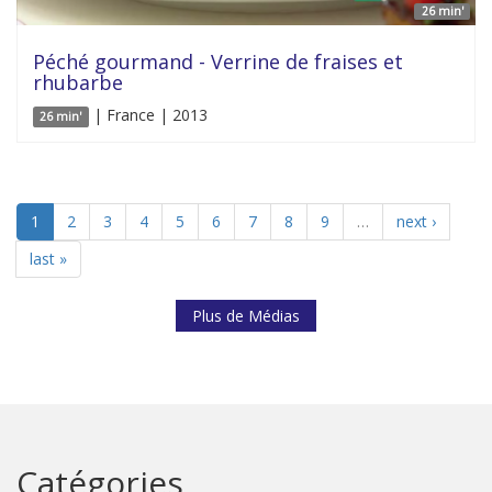
26 min'
Péché gourmand - Verrine de fraises et
rhubarbe
| France | 2013
26 min'
1
2
3
4
5
6
7
8
9
…
next ›
last »
Plus de Médias
Catégories