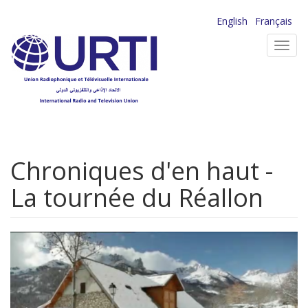
Aller
English
Français
au
Toggl
contenu
navig
principal
Chroniques d'en haut -
La tournée du Réallon