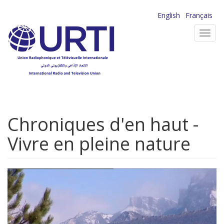
Aller
English
Français
au
Toggl
contenu
navig
principal
Chroniques d'en haut -
Vivre en pleine nature