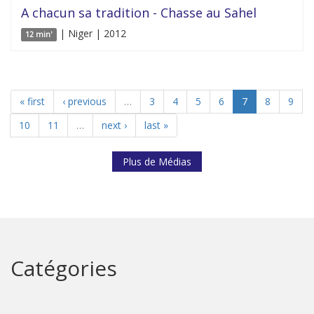
A chacun sa tradition - Chasse au Sahel
| Niger | 2012
12 min'
« first
‹ previous
…
3
4
5
6
7
8
9
10
11
…
next ›
last »
Plus de Médias
Catégories