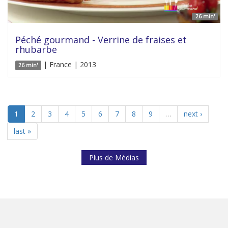
26 min'
Péché gourmand - Verrine de fraises et
rhubarbe
| France | 2013
26 min'
1
2
3
4
5
6
7
8
9
…
next ›
last »
Plus de Médias