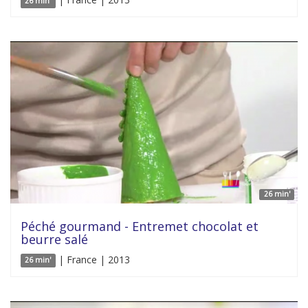
26 min'
26 min'
Péché gourmand - Entremet chocolat et
beurre salé
| France | 2013
26 min'