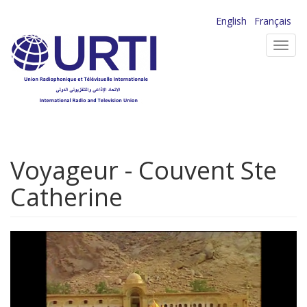
Aller
English
Français
au
Toggl
contenu
navig
principal
Voyageur - Couvent Ste
Catherine