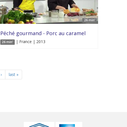
26 min'
Péché gourmand - Porc au caramel
| France | 2013
26 min'
›
last »