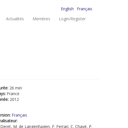
English
Français
Actualités
Membres
Login/Register
urée:
26 min
ays:
France
nnée:
2012
rsion:
Français
alisateur:
 Deret, M. de Langenhagen, F. Ferrari, C. Chayé, P.