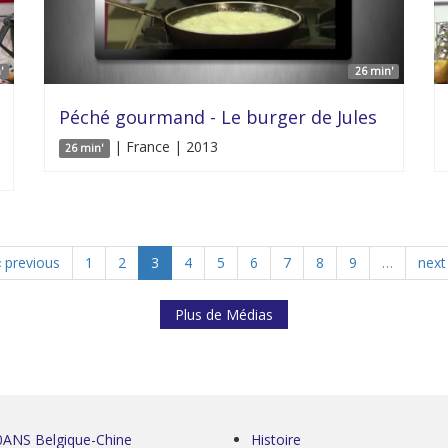
'
26 min'
Péché gourmand - Le burger de Jules
| France | 2013
26 min'
‹ previous
1
2
3
4
5
6
7
8
9
…
next 
Plus de Médias
0ANS Belgique-Chine
Histoire