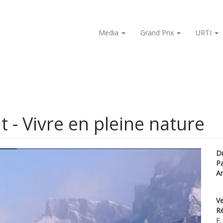
Media
Grand Prix
URTI
 - Vivre en pleine nature
D
P
A
Ve
Ré
F.