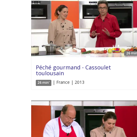
26 min
Péché gourmand - Cassoulet
toulousain
| France | 2013
26 min'