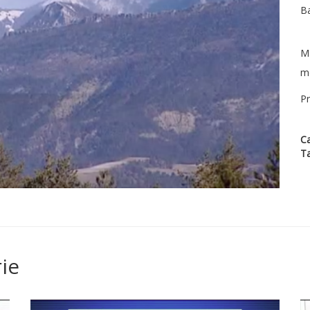
Ba
Ma
mo
Pr
Ca
T
ie