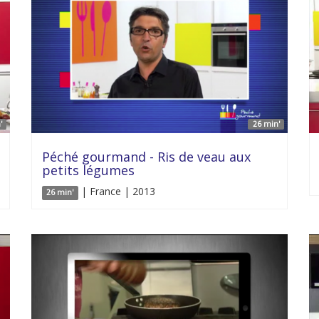
'
26 min'
Péché gourmand - Ris de veau aux
petits légumes
| France | 2013
26 min'