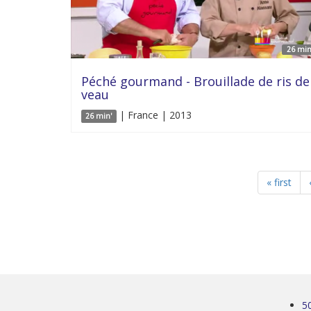
26 min
Péché gourmand - Brouillade de ris de
veau
| France | 2013
26 min'
« first
5