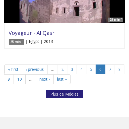
25 min '
Voyageur - Al Qasr
| Egypt | 2013
25 min '
« first
‹ previous
…
2
3
4
5
6
7
8
9
10
…
next ›
last »
Plus de Médias