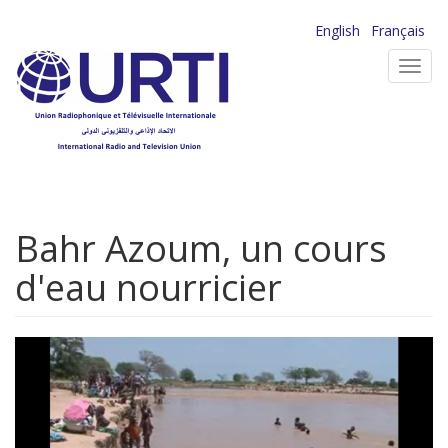
Aller
English
Français
au
Toggl
contenu
navig
principal
Bahr Azoum, un cours
d'eau nourricier