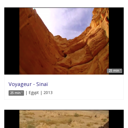
25 min '
Voyageur - Sinaï
| Egypt | 2013
25 min '