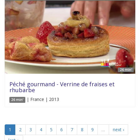
26 min'
Péché gourmand - Verrine de fraises et
rhubarbe
| France | 2013
26 min'
1
2
3
4
5
6
7
8
9
…
next ›