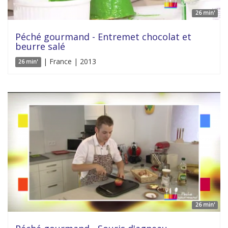
26 min'
Péché gourmand - Entremet chocolat et
beurre salé
| France | 2013
26 min'
26 min'