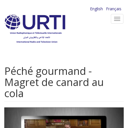
Aller
English
Français
au
Toggl
contenu
navig
principal
Péché gourmand -
Magret de canard au
cola