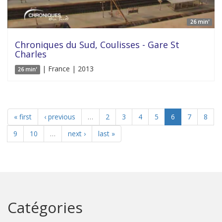
26 min'
Chroniques du Sud, Coulisses - Gare St
Charles
| France | 2013
26 min'
« first
‹ previous
…
2
3
4
5
6
7
8
9
10
…
next ›
last »
Catégories