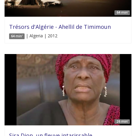
64 min'
Trésors d'Algérie - Ahellil de Timimoun
| Algeria | 2012
64 min'
26 min'
Sira Diop, un fleuve intarissable