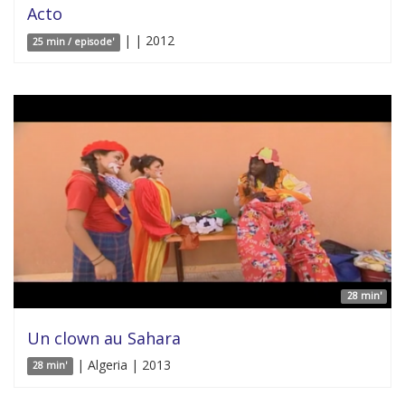
Acto
| | 2012
25 min / episode'
28 min'
Un clown au Sahara
| Algeria | 2013
28 min'