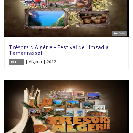
69 min'
Trésors d'Algérie - Festival de l'Imzad à
Tamanrasset
| Algeria | 2012
69 min'