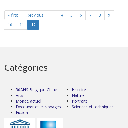
« first
‹ previous
…
4
5
6
7
8
9
10
11
12
Catégories
50ANS Belgique-Chine
Histoire
Arts
Nature
Monde actuel
Portraits
Découvertes et voyages
Sciences et techniques
Fiction