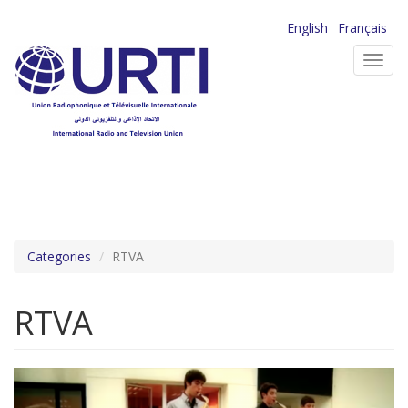
Aller
English
Français
au
Toggl
contenu
navig
principal
Categories
RTVA
RTVA