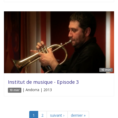
10 min'
Institut de musique - Episode 3
| Andorra | 2013
10 min'
1
2
suivant ›
dernier »