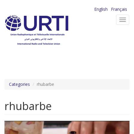
Aller
English
Français
au
Toggl
contenu
navig
principal
Categories
rhubarbe
rhubarbe