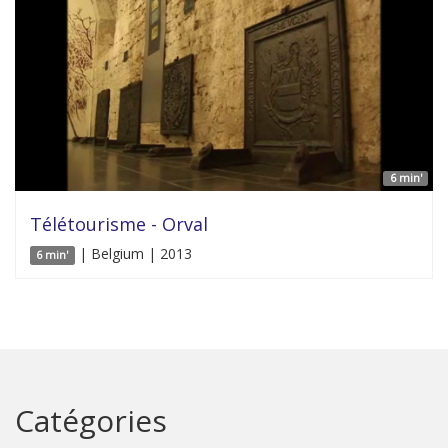
6 min'
Télétourisme - Orval
| Belgium | 2013
6 min'
Catégories