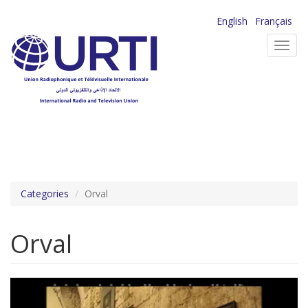
Aller
English
Français
au
Toggl
contenu
navig
principal
Categories
Orval
Orval