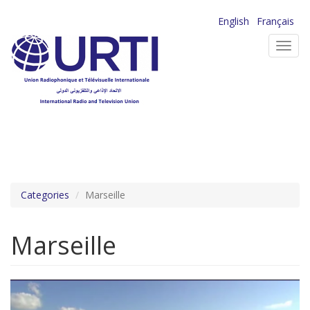
Aller
English
Français
au
Toggl
contenu
navig
principal
Categories
Marseille
Marseille