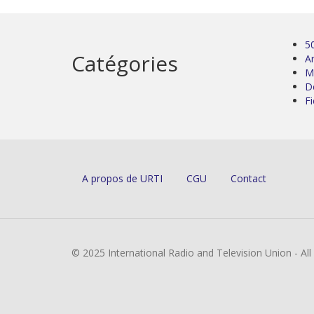
5
Catégories
Ar
M
D
Fi
A propos de URTI
CGU
Contact
© 2025 International Radio and Television Union - Al