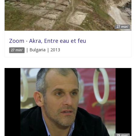
27 min'
Zoom - Akra, Entre eau et feu
| Bulgaria | 2013
27 min'
29 min'