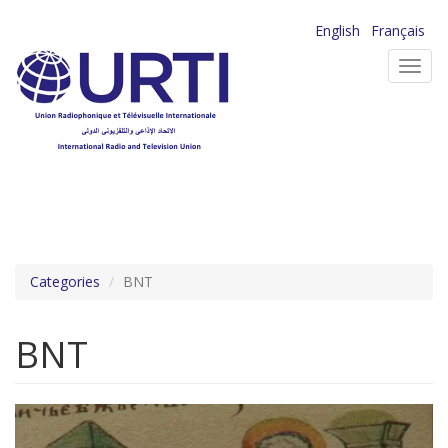
Aller
English
Français
au
Toggl
contenu
navig
principal
Categories
BNT
BNT