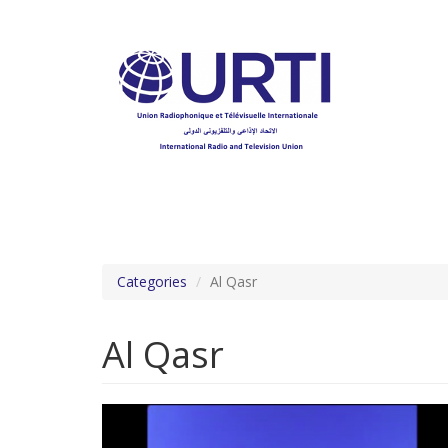
Aller
au
contenu
principal
Categories
Al Qasr
Al Qasr