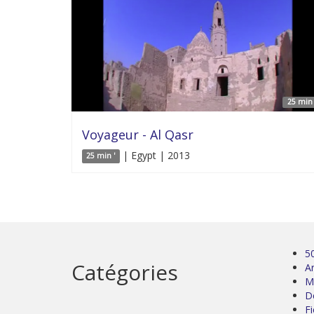
25 min 
Voyageur - Al Qasr
| Egypt | 2013
25 min '
5
Catégories
Ar
M
D
Fi