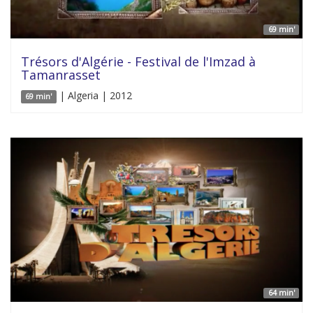
69 min'
Trésors d'Algérie - Festival de l'Imzad à
Tamanrasset
| Algeria | 2012
69 min'
64 min'