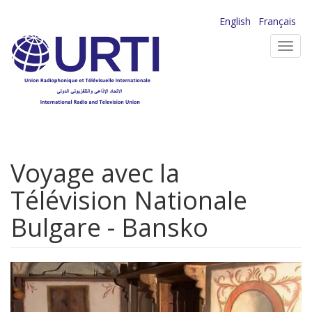
Aller
English
Français
au
Toggl
contenu
navig
principal
Voyage avec la
Télévision Nationale
Bulgare - Bansko